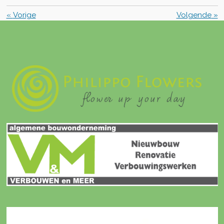
«
Vorige
Volgende
»