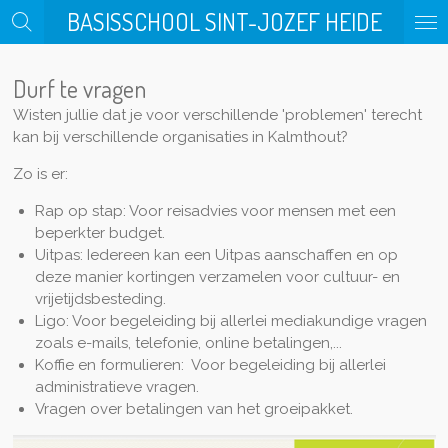
BASISSCHOOL SINT-JOZEF HEIDE
Ga
direct
naar
Durf te vragen
de
hoofdinhoud
Wisten jullie dat je voor verschillende 'problemen' terecht
kan bij verschillende organisaties in Kalmthout?
Zo is er:
Rap op stap: Voor reisadvies voor mensen met een
beperkter budget.
Uitpas: Iedereen kan een Uitpas aanschaffen en op
deze manier kortingen verzamelen voor cultuur- en
vrijetijdsbesteding.
Ligo: Voor begeleiding bij allerlei mediakundige vragen
zoals e-mails, telefonie, online betalingen,...
Koffie en formulieren: Voor begeleiding bij allerlei
administratieve vragen.
Vragen over betalingen van het groeipakket.