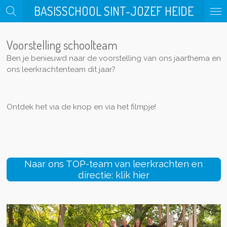
BASISSCHOOL SINT-JOZEF HEIDE
Ga
direct
naar
Voorstelling schoolteam
de
hoofdinhoud
Ben je benieuwd naar de voorstelling van ons jaarthema en
ons leerkrachtenteam dit jaar?
Ontdek het via de knop en via het filmpje!
Naar ons TOP-team van leerkrachten en
directie: klik hier