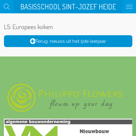
BASISSCHOOL SINT-JOZEF HEIDE
Ga
direct
naar
L5: Europees koken
de
hoofdinhoud
Terug: nieuws uit het 5de leerjaar