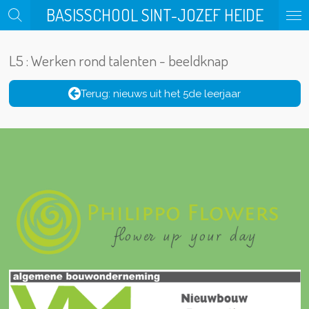
BASISSCHOOL SINT-JOZEF HEIDE
Ga
direct
naar
L5 : Werken rond talenten - beeldknap
de
hoofdinhoud
Terug: nieuws uit het 5de leerjaar