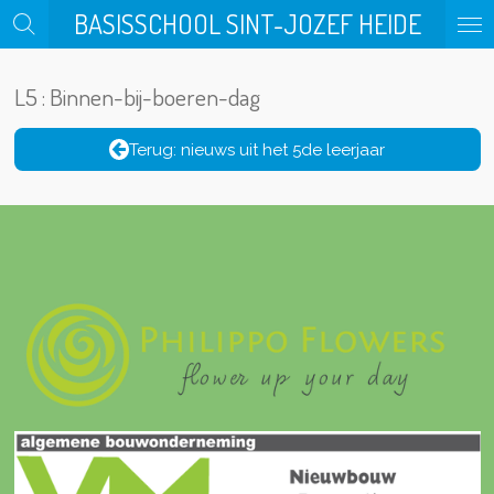
BASISSCHOOL SINT-JOZEF HEIDE
Ga
direct
naar
L5 : Binnen-bij-boeren-dag
de
hoofdinhoud
Terug: nieuws uit het 5de leerjaar