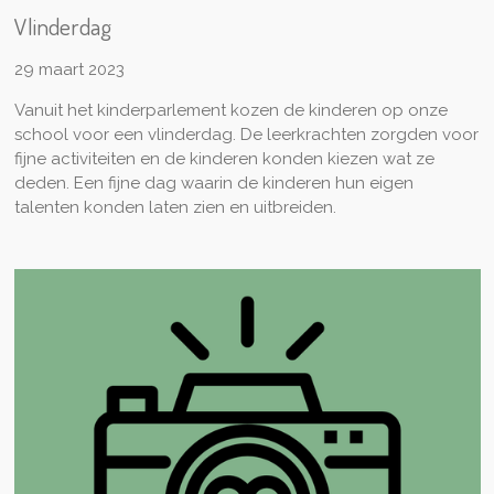
Vlinderdag
29 maart 2023
Vanuit het kinderparlement kozen de kinderen op onze
school voor een vlinderdag. De leerkrachten zorgden voor
fijne activiteiten en de kinderen konden kiezen wat ze
deden. Een fijne dag waarin de kinderen hun eigen
talenten konden laten zien en uitbreiden.