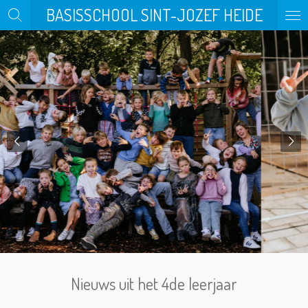
BASISSCHOOL SINT-JOZEF HEIDE
Ga
direct
naar
de
hoofdinhoud
Nieuws uit het 4de leerjaar